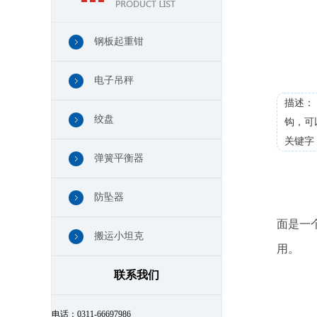
钢板起重钳
电子吊秤
描述：
绞盘
钩，可
关键字：
弹簧平衡器
防坠器
电
面是一
搬运小坦克
用。
联系我们
电话：
0311-66697986