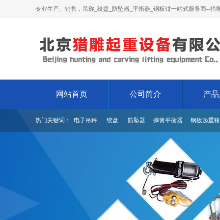
专业生产、销售，吊称_绞盘_防坠器_平衡器_钢板钳一站式服务商--猎
网站首页
公司简介
产品
热门关键词：
电子吊秤
绞盘
防坠器
弹簧平衡器
钢板起重钳