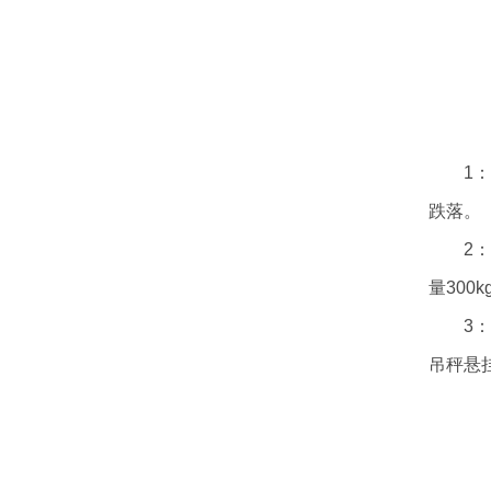
1
跌落。
2
量300
3
吊秤悬
以