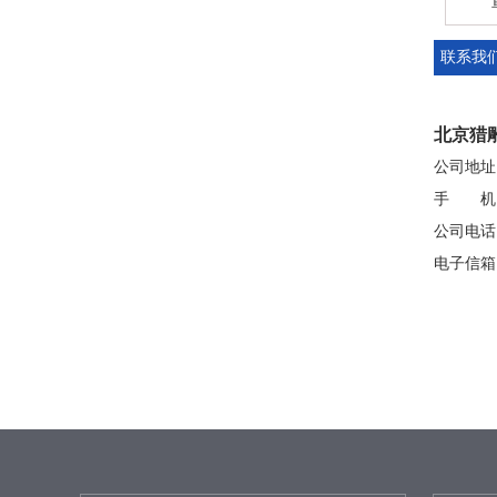
00磅电动绞盘
带自锁手摇绞盘
单边齿
联系我
北京猎
公司地址
手 机：15
齿轮手摇绞盘
公司电话：0
电子信箱：3