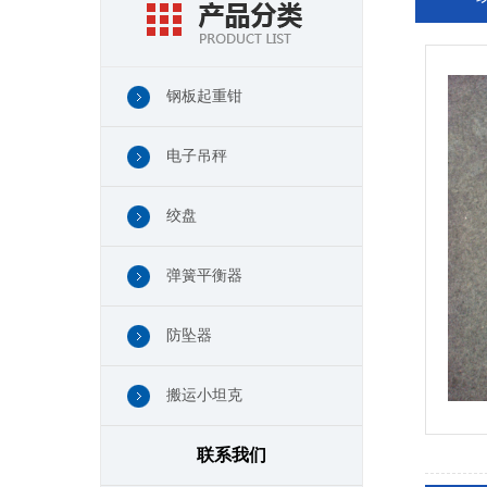
钢板起重钳
电子吊秤
绞盘
弹簧平衡器
防坠器
搬运小坦克
联系我们