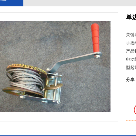
单
关键
手摇
产品
电动
型起
分享