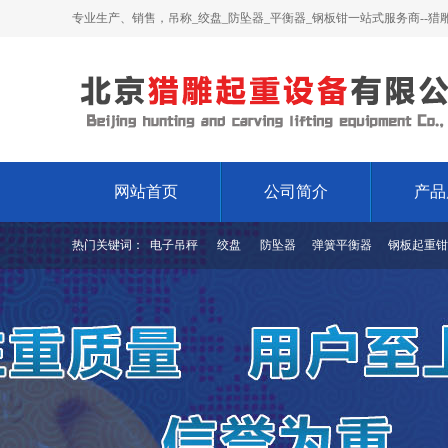
专业生产、销售，吊称_绞盘_防坠器_平衡器_钢板钳一站式服务商--猎
网站首页
公司简介
产品
热门关键词：
电子吊秤
绞盘
防坠器
弹簧平衡器
钢板起重钳