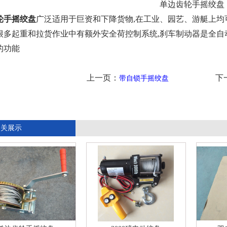
单边齿轮手摇绞盘
轮手摇绞盘
广泛适用于巨资和下降货物,在工业、园艺、游艇上均
很多起重和拉货作业中有额外安全荷控制系统,刹车制动器是全自
的功能
上一页：
下一
带自锁手摇绞盘
相关展示