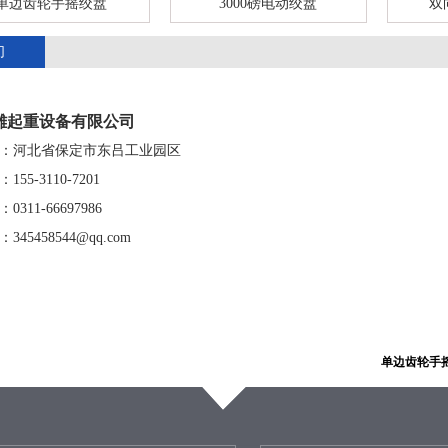
轮手摇绞盘
3000磅电动绞盘
双向齿轮
们
雕起重设备有限公司
：河北省保定市东吕工业园区
5-3110-7201
311-66697986
45458544@qq.com
单边齿轮手摇绞盘-