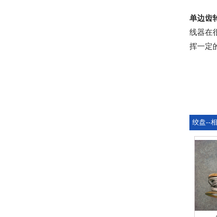
单边齿
线器在
挥一定
绞盘--