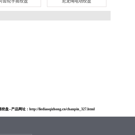
手摇绞盘
尼龙绳电动绞盘
2000磅电
-产品网址：http://liediaoqizhong.cn/chanpin_327.html